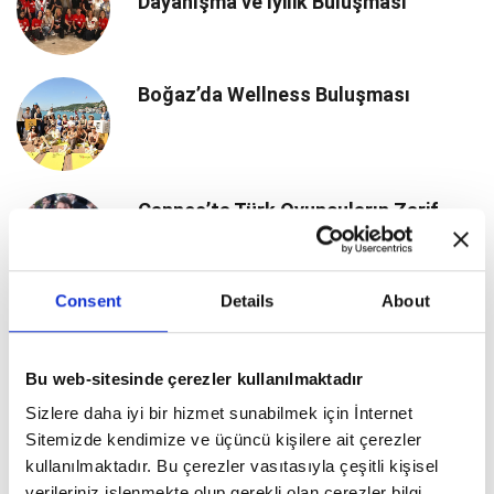
Dayanışma ve İyilik Buluşması
Boğaz’da Wellness Buluşması
Cannes’ta Türk Oyuncuların Zarif
Çıkarması
Consent
Details
About
Cannes’da Türk Yıldızların Işıltısı
Bu web-sitesinde çerezler kullanılmaktadır
Sizlere daha iyi bir hizmet sunabilmek için İnternet
Yeni Nesil Seyahat Deneyimi
Sitemizde kendimize ve üçüncü kişilere ait çerezler
kullanılmaktadır. Bu çerezler vasıtasıyla çeşitli kişisel
verileriniz işlenmekte olup gerekli olan çerezler bilgi