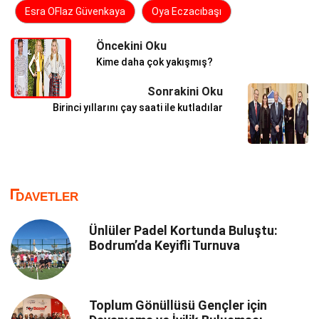
Esra OFlaz Güvenkaya
Oya Eczacıbaşı
Öncekini Oku
Kime daha çok yakışmış?
Sonrakini Oku
Birinci yıllarını çay saati ile kutladılar
DAVETLER
Ünlüler Padel Kortunda Buluştu:
Bodrum’da Keyifli Turnuva
Toplum Gönüllüsü Gençler için