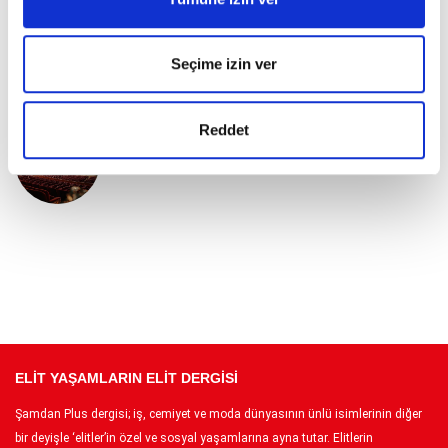
İki Özel Sergi Sanatseverler İle
Buluştu
Seçime izin ver
Reddet
Dünyanın Köklü Davet Geleneği
ELİT YAŞAMLARIN ELİT DERGİSİ
Şamdan Plus dergisi; iş, cemiyet ve moda dünyasının ünlü isimlerinin diğer
bir deyişle ‘elitler’in özel ve sosyal yaşamlarına ayna tutar. Elitlerin