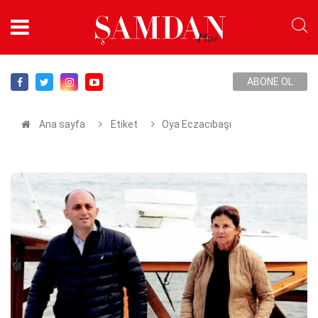
ABONE OL
Ana sayfa
Etiket
Oya Eczacıbaşı