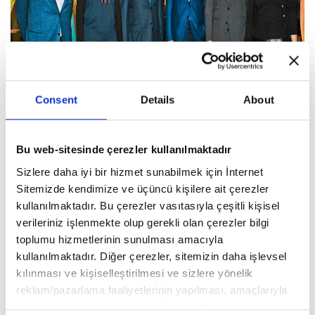
Consent
Details
About
Sanat için bir araya geldiler
Bu web-sitesinde çerezler kullanılmaktadır
İstanbul Modern'deki 2016'nın ilk ana sergisi geçen hafta açıldı.
Sizlere daha iyi bir hizmet sunabilmek için İnternet
Serginin açılışı sanat tutkunu elitleri bir araya getirdi.
Sitemizde kendimize ve üçüncü kişilere ait çerezler
kullanılmaktadır. Bu çerezler vasıtasıyla çeşitli kişisel
verileriniz işlenmekte olup gerekli olan çerezler bilgi
toplumu hizmetlerinin sunulması amacıyla
kullanılmaktadır. Diğer çerezler, sitemizin daha işlevsel
kılınması ve kişiselleştirilmesi ve sizlere yönelik
reklam/pazarlama faaliyetlerinin yapılması, amaçlarıyla
sınırlı olarak açık rızanız dahilinde kullanılacaktır.