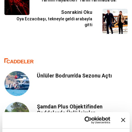
Sonrakini Oku
Oya Eczacıbaşı, tekneyle geldi arabayla
gitti
CADDELER
Ünlüler Bodrum'da Sezonu Açtı
Şamdan Plus Objektifinden
Caddelerde Ünlü İsimler