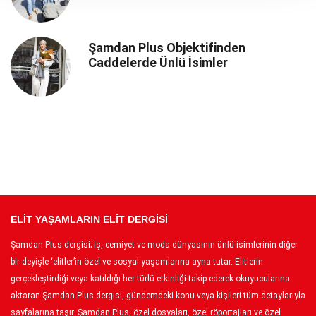
Şamdan Plus Objektifinden
Caddelerde Ünlü İsimler
ELİT YAŞAMLARIN ELİT DERGİSİ
Şamdan Plus dergisi; iş, cemiyet ve moda dünyasının ünlü isimlerinin diğer
bir deyişle ‘elitler’in özel ve sosyal yaşamlarına ayna tutar. Elitlerin
gerçekleştirdiği veya katıldığı her türlü etkinliği takip ederek okuyucularına
aktaran Şamdan Plus dergisi, gündemdeki konu veya kişileri tüm detaylarıyla
sayfalarına taşır. Şamdan Plus, özel dosyaları, özel röportajları ve özel