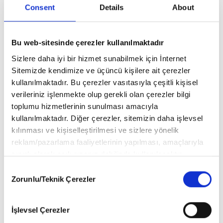
Consent
Details
About
Şamdan Plus Objektifinden
Caddelerde Ünlü İsimler
Bu web-sitesinde çerezler kullanılmaktadır
Sizlere daha iyi bir hizmet sunabilmek için İnternet
Şamdan Plus Objektifinden
Sitemizde kendimize ve üçüncü kişilere ait çerezler
Caddelerde Ünlü İsimler
kullanılmaktadır. Bu çerezler vasıtasıyla çeşitli kişisel
verileriniz işlenmekte olup gerekli olan çerezler bilgi
toplumu hizmetlerinin sunulması amacıyla
Şamdan Plus Objektifinden
kullanılmaktadır. Diğer çerezler, sitemizin daha işlevsel
Caddelerde Ünlü İsimler
kılınması ve kişiselleştirilmesi ve sizlere yönelik
reklam/pazarlama faaliyetlerinin yapılması, amaçlarıyla
sınırlı olarak açık rızanız dahilinde kullanılacaktır.
Şamdan Plus Objektifinden
Çerezlere ilişkin tercihlerinizi aşağıda yer alan panel
Consent
Caddelerde Ünlü İsimler
vasıtasıyla belirleyebilirsiniz. Çerezlere ilişkin detaylı bilgi
Zorunlu/Teknik Çerezler
Selection
için Ayarlar butonuna tıklayabilir,
Çerez Bilgilendirme
Metnimizi
ziyaret edebilirsiniz.
İşlevsel Çerezler
6698 sayılı Kişisel Verilerin Korunması Kanunu uyarınca
Şamdan Plus Objektifinden