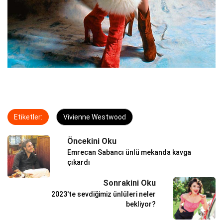
Etiketler:
Vivienne Westwood
Öncekini Oku
Emrecan Sabancı ünlü mekanda kavga
çıkardı
Sonrakini Oku
2023'te sevdiğimiz ünlüleri neler
bekliyor?