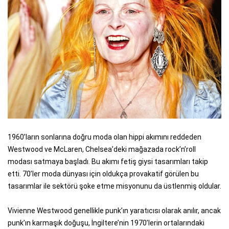
1960’ların sonlarına doğru moda olan hippi akımını reddeden
Westwood ve McLaren, Chelsea’deki mağazada rock’n’roll
modası satmaya başladı. Bu akımı fetiş giysi tasarımları takip
etti. 70’ler moda dünyası için oldukça provakatif görülen bu
tasarımlar ile sektörü şoke etme misyonunu da üstlenmiş oldular.
Vivienne Westwood genellikle punk’ın yaratıcısı olarak anılır, ancak
punk’ın karmaşık doğuşu, İngiltere’nin 1970’lerin ortalarındaki