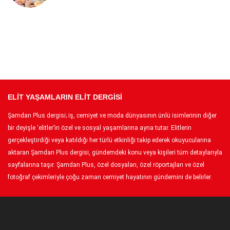
ELİT YAŞAMLARIN ELİT DERGİSİ
Şamdan Plus dergisi; iş, cemiyet ve moda dünyasının ünlü isimlerinin diğer
bir deyişle ‘elitler’in özel ve sosyal yaşamlarına ayna tutar. Elitlerin
gerçekleştirdiği veya katıldığı her türlü etkinliği takip ederek okuyucularına
aktaran Şamdan Plus dergisi, gündemdeki konu veya kişileri tüm detaylarıyla
sayfalarına taşır. Şamdan Plus, özel dosyaları, özel röportajları ve özel
fotoğraf çekimleriyle çoğu zaman cemiyet hayatının gündemini de belirler.