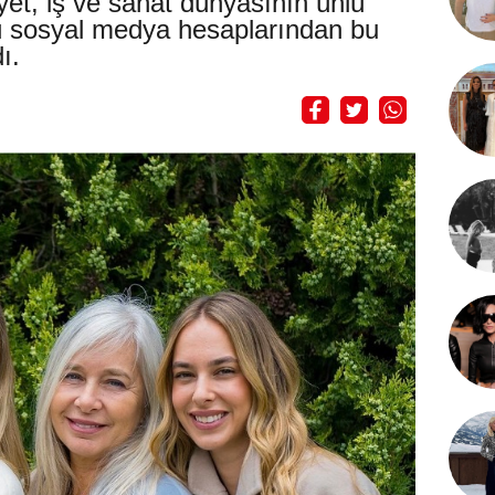
yet, iş ve sanat dünyasının ünlü
nü sosyal medya hesaplarından bu
ı.