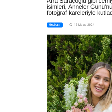
Afra Saraçoğlu gibi cemi
isimleri, Anneler Günü'
fotoğraf kareleriyle kutlad
13 Mayıs 2024
ÜNLÜLER