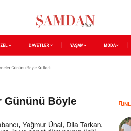
ÖZEL
DAVETLER
YAŞAM
MODA
nneler Gününü Böyle Kutladı
er Gününü Böyle
ÜNL
abancı, Yağmur Ünal, Dila Tarkan,