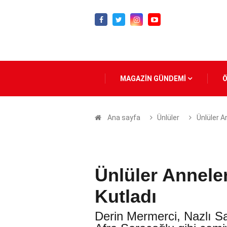
MAGAZİN GÜNDEMİ
Ana sayfa
Ünlüler
Ünlüler A
Ünlüler Annel
Kutladı
Derin Mermerci, Nazlı S