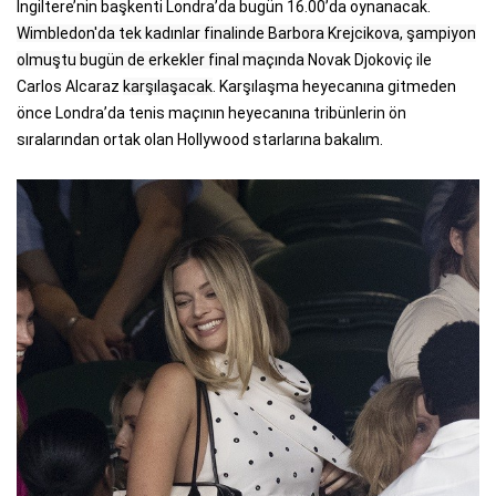
İngiltere’nin başkenti Londra’da bugün 16.00’da oynanacak.
Wimbledon'da tek kadınlar finalinde Barbora Krejcikova, şampiyon
olmuştu bugün de erkekler final maçında
Novak Djokoviç ile
Carlos Alcaraz
karşılaşacak
. Karşılaşma heyecanına gitmeden
önce Londra’da tenis maçının heyecanına tribünlerin ön
sıralarından ortak olan Hollywood starlarına bakalım.