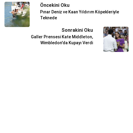
Öncekini Oku
Pınar Deniz ve Kaan Yıldırım Köpekleriyle
Teknede
Sonrakini Oku
Galler Prensesi Kate Middleton,
Wimbledon'da Kupayı Verdi
YAŞAM
Yaz Aylarında Sağlıklı Beslenmenin
Önemi
Valizleri Tatile Hazır