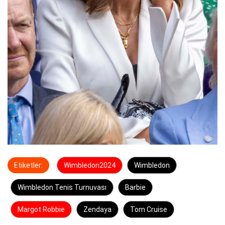
Etiketler:
Wimbledon2024
Wimbledon
Wimbledon Tenis Turnuvası
Barbie
Margot Robbie
Zendaya
Tom Cruise