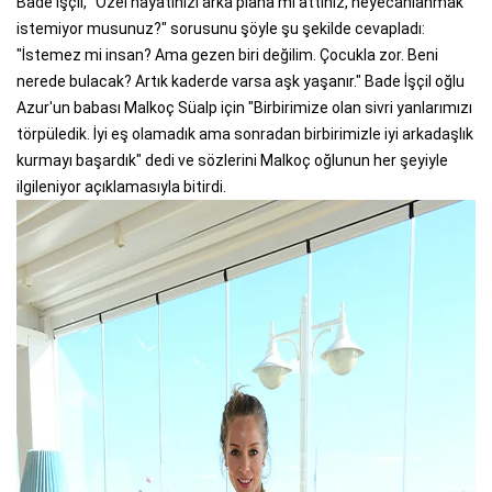
Bade İşçil, "Özel hayatınızı arka plana mı attınız, heyecanlanmak
istemiyor musunuz?" sorusunu şöyle şu şekilde cevapladı:
"İstemez mi insan? Ama gezen biri değilim. Çocukla zor. Beni
nerede bulacak? Artık kaderde varsa aşk yaşanır." Bade İşçil oğlu
Azur'un babası Malkoç Süalp için "Birbirimize olan sivri yanlarımızı
törpüledik. İyi eş olamadık ama sonradan birbirimizle iyi arkadaşlık
kurmayı başardık" dedi ve sözlerini Malkoç oğlunun her şeyiyle
ilgileniyor açıklamasıyla bitirdi.