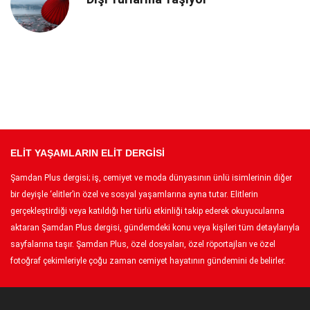
ELİT YAŞAMLARIN ELİT DERGİSİ
Şamdan Plus dergisi; iş, cemiyet ve moda dünyasının ünlü isimlerinin diğer
bir deyişle ‘elitler’in özel ve sosyal yaşamlarına ayna tutar. Elitlerin
gerçekleştirdiği veya katıldığı her türlü etkinliği takip ederek okuyucularına
aktaran Şamdan Plus dergisi, gündemdeki konu veya kişileri tüm detaylarıyla
sayfalarına taşır. Şamdan Plus, özel dosyaları, özel röportajları ve özel
fotoğraf çekimleriyle çoğu zaman cemiyet hayatının gündemini de belirler.