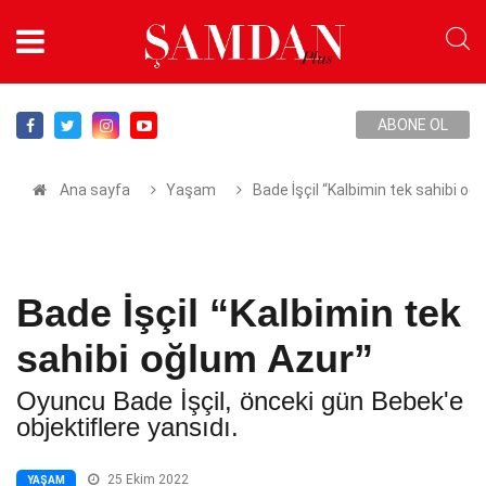
ABONE OL
Ana sayfa
Yaşam
Bade İşçil “Kalbimin tek sahibi oğ
Bade İşçil “Kalbimin tek
sahibi oğlum Azur”
Oyuncu Bade İşçil, önceki gün Bebek'e
objektiflere yansıdı.
25 Ekim 2022
YAŞAM