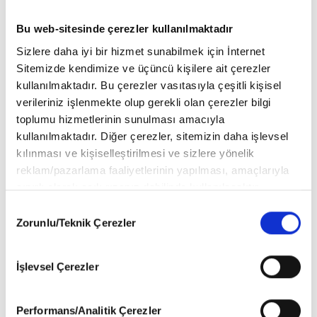
Bu web-sitesinde çerezler kullanılmaktadır
Sizlere daha iyi bir hizmet sunabilmek için İnternet
Sitemizde kendimize ve üçüncü kişilere ait çerezler
kullanılmaktadır. Bu çerezler vasıtasıyla çeşitli kişisel
verileriniz işlenmekte olup gerekli olan çerezler bilgi
toplumu hizmetlerinin sunulması amacıyla
kullanılmaktadır. Diğer çerezler, sitemizin daha işlevsel
kılınması ve kişiselleştirilmesi ve sizlere yönelik
reklam/pazarlama faaliyetlerinin yapılması, amaçlarıyla
ÜNLÜ ANNELER BİR ARAYA GELDİ
sınırlı olarak açık rızanız dahilinde kullanılacaktır.
Çerezlere ilişkin tercihlerinizi aşağıda yer alan panel
Consent
vasıtasıyla belirleyebilirsiniz. Çerezlere ilişkin detaylı bilgi
Zorunlu/Teknik Çerezler
Selection
Öncekini Oku
için Ayarlar butonuna tıklayabilir,
Çerez Bilgilendirme
Cesaret ve zarafet
Metnimizi
ziyaret edebilirsiniz.
İşlevsel Çerezler
6698 sayılı Kişisel Verilerin Korunması Kanunu uyarınca
Sonrakini Oku
hazırlanmış olan İnternet Sitesi Aydınlatma Metnimizi
Kaan Yıldırım'ın bu seferki rolü
okumak ve sitemizi ziyaretiniz kapsamında
Performans/Analitik Çerezler
yatırımcılık!