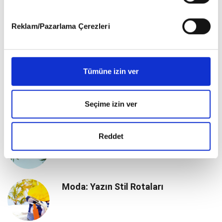
gerçekleştirilen veri işleme faaliyetleri ile ilgili daha
detaylı bilgi almak için lütfen
tıklayınız
.
Reklam/Pazarlama Çerezleri
YAŞAM
Tümüne izin ver
Yaz Aylarında Sağlıklı Beslenmenin
Önemi
Seçime izin ver
Valizleri Tatile Hazır
Reddet
Moda: Yazın Stil Rotaları