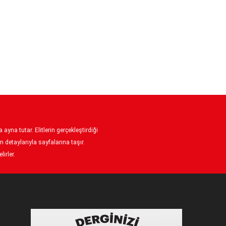
ayna tutar. Elitlerin gerçekleştirdiği
 detaylarıyla sayfalarına taşır.
irler.