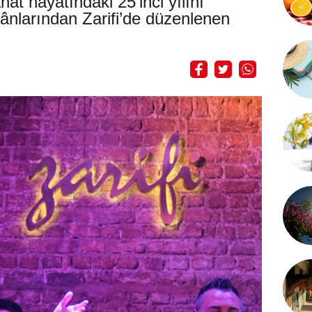
at hayatındaki 25’inci yılını
ânlarından Zarifi’de düzenlenen