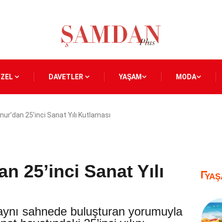
ÖZEL
DAVETLER
YAŞAM
MODA
ur’dan 25’inci Sanat Yılı Kutlaması
n 25’inci Sanat Yılı
YAŞ
aynı sahnede buluşturan yorumuyla