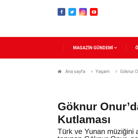
MAGAZİN GÜNDEMİ
Ana sayfa
Yaşam
Göknur On
Göknur Onur’da
Kutlaması
Türk ve Yunan müziğini 