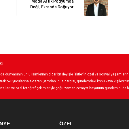
Moda Artık Podyumda
Değil, Ekranda Doğuyor
Sİ
 dünyasının ünlü isimlerinin diğer bir deyişle ‘elitler’in özel ve sosyal yaşamlarına 
p ederek okuyucularına aktaran Şamdan Plus dergisi, gündemdeki konu veya kişileri tüm
tajları ve özel fotoğraf çekimleriyle çoğu zaman cemiyet hayatının gündemini de bel
NYE
ÖZEL