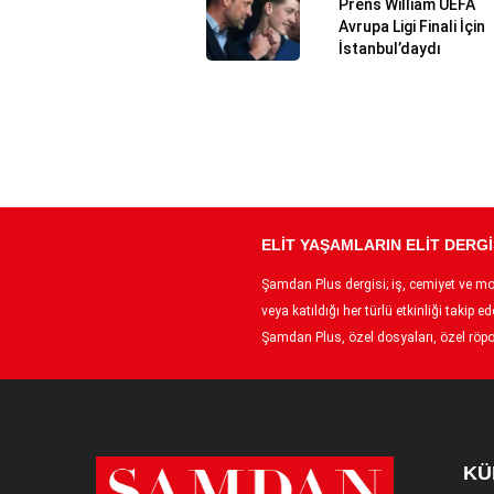
Prens William UEFA
Avrupa Ligi Finali İçin
İstanbul’daydı
ELİT YAŞAMLARIN ELİT DERGİ
Şamdan Plus dergisi; iş, cemiyet ve moda
veya katıldığı her türlü etkinliği taki
Şamdan Plus, özel dosyaları, özel röpor
KÜ