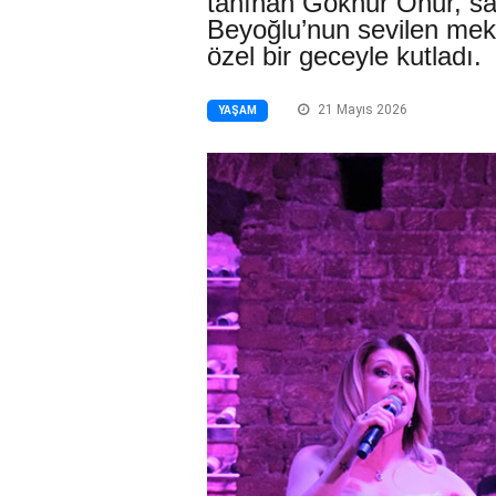
tanınan Göknur Onur, san
Beyoğlu’nun sevilen mek
özel bir geceyle kutladı.
21 Mayıs 2026
YAŞAM