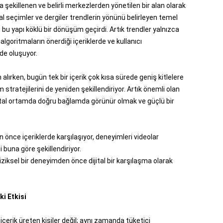
 şekillenen ve belirli merkezlerden yönetilen bir alan olarak
ryal seçimler ve dergiler trendlerin yönünü belirleyen temel
e bu yapı köklü bir dönüşüm geçirdi. Artık trendler yalnızca
lgoritmaların önerdiği içeriklerde ve kullanıcı
mde oluşuyor.
lırken, bugün tek bir içerik çok kısa sürede geniş kitlelere
 stratejilerini de yeniden şekillendiriyor. Artık önemli olan
jital ortamda doğru bağlamda görünür olmak ve güçlü bir
önce içeriklerde karşılaşıyor, deneyimleri videolar
 buna göre şekillendiriyor.
 fiziksel bir deneyimden önce dijital bir karşılaşma olarak
i Etkisi
içerik üreten kişiler değil; aynı zamanda tüketici