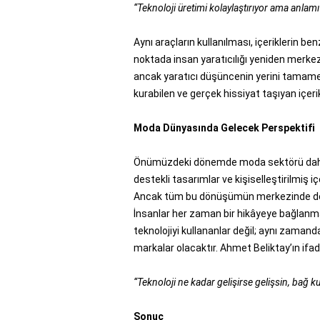
“Teknoloji üretimi kolaylaştırıyor ama anlam
Aynı araçların kullanılması, içeriklerin b
noktada insan yaratıcılığı yeniden merkezd
ancak yaratıcı düşüncenin yerini tamam
kurabilen ve gerçek hissiyat taşıyan içeri
Moda Dünyasında Gelecek Perspektifi
Önümüzdeki dönemde moda sektörü daha f
destekli tasarımlar ve kişiselleştirilmiş i
Ancak tüm bu dönüşümün merkezinde deği
İnsanlar her zaman bir hikâyeye bağlanma 
teknolojiyi kullananlar değil; aynı zaman
markalar olacaktır. Ahmet Beliktay’ın ifad
“Teknoloji ne kadar gelişirse gelişsin, bağ 
Sonuç