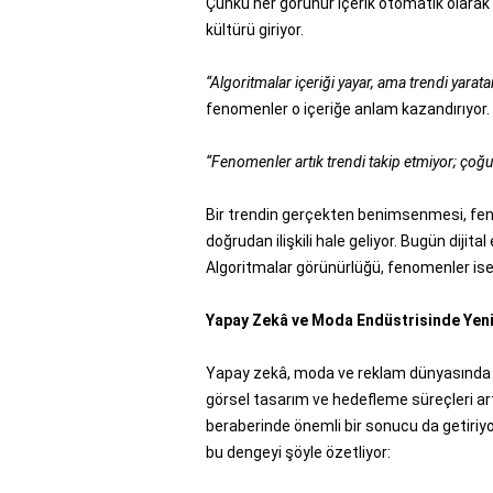
Çünkü her görünür içerik otomatik olar
kültürü giriyor.
“Algoritmalar içeriği yayar, ama trendi yarata
fenomenler o içeriğe anlam kazandırıyor.
“Fenomenler artık trendi takip etmiyor; çoğu
Bir trendin gerçekten benimsenmesi, feno
doğrudan ilişkili hale geliyor. Bugün diji
Algoritmalar görünürlüğü, fenomenler ise kü
Yapay Zekâ ve Moda Endüstrisinde Yen
Yapay zekâ, moda ve reklam dünyasında üre
görsel tasarım ve hedefleme süreçleri art
beraberinde önemli bir sonucu da getiriyo
bu dengeyi şöyle özetliyor: