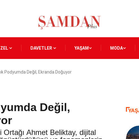
ÖZEL
DAVETLER
YAŞAM
MODA
ık Podyumda Değil, Ekranda Doğuyor
dyumda Değil,
YAŞ
or
 Ortağı Ahmet Beliktay, dijital