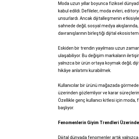
Moda uzun yıllar boyunca fiziksel dünyada
kabul edildi. Defileler, moda evleri, edito
unsurlardı. Ancak dijitalleşmenin etkisiyl
sahnede değil; sosyal medya akışlarında, a
davranışlarının birleştiği dijital ekosiste
Eskiden bir trendin yayılması uzun zaman a
ulaşabiliyor. Bu değişim markaların iletişim
yalnızca bir ürün ortaya koymak değil; di
hikâye anlatımı kurabilmek.
Kullanıcılar bir ürünü mağazada görmeden 
üzerinden gözlemliyor ve karar süreçlerini
Özellikle genç kullanıcı kitlesi için moda,
başlıyor.
Fenomenlerin Giyim Trendleri Üzerindek
Dijital dünyada fenomenler artık yalnızca 