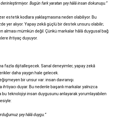
ı derinleştirmiyor. Bugün fark yaratan şey hâlâ insan dokunuşu.”
enzer estetik kodlara yaklaşmasına neden olabiliyor. Bu
e yer alıyor. Yapay zekâ güçlü bir destek unsuru olabilir;
en alması mümkün değil. Çünkü markalar hâlâ duygusal bağ
klere ihtiyaç duyuyor.
azla dijitalleşecek. Sanal deneyimler, yapay zekâ
çerikler daha yaygın hale gelecek.
şmeyen bir unsur var: insan davranışı.
ihtiyacı duyar. Bu nedenle başarılı markalar yalnızca
da bu teknolojiyi insan duygusunu anlayarak yorumlayabilen
esiyle:
kurduğumuz şey hâlâ duygu.”