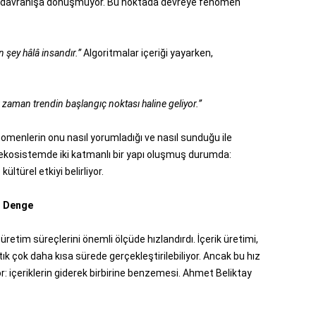
ak davranışa dönüşmüyor. Bu noktada devreye fenomen
n şey hâlâ insandır.”
Algoritmalar içeriği yayarken,
 zaman trendin başlangıç noktası haline geliyor.”
menlerin onu nasıl yorumladığı ve nasıl sunduğu ile
tal ekosistemde iki katmanlı bir yapı oluşmuş durumda:
ltürel etkiyi belirliyor.
i Denge
tim süreçlerini önemli ölçüde hızlandırdı. İçerik üretimi,
ık çok daha kısa sürede gerçekleştirilebiliyor. Ancak bu hız
r: içeriklerin giderek birbirine benzemesi. Ahmet Beliktay