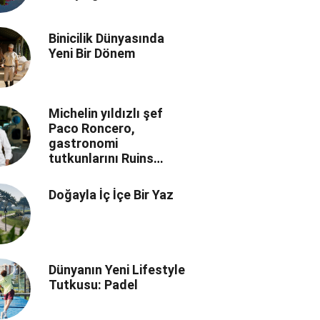
Binicilik Dünyasında
Yeni Bir Dönem
Michelin yıldızlı şef
Paco Roncero,
gastronomi
tutkunlarını Ruins
Luxury Resort’ta
buluşturuyor
Doğayla İç İçe Bir Yaz
Dünyanın Yeni Lifestyle
Tutkusu: Padel