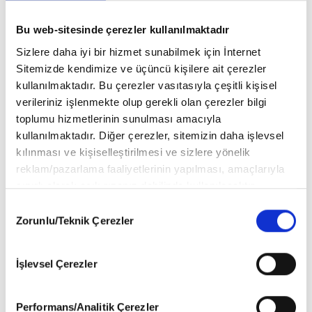
Bu web-sitesinde çerezler kullanılmaktadır
Sizlere daha iyi bir hizmet sunabilmek için İnternet
Sitemizde kendimize ve üçüncü kişilere ait çerezler
kullanılmaktadır. Bu çerezler vasıtasıyla çeşitli kişisel
verileriniz işlenmekte olup gerekli olan çerezler bilgi
toplumu hizmetlerinin sunulması amacıyla
Alina Boz
kullanılmaktadır. Diğer çerezler, sitemizin daha işlevsel
DEPREM ONU DA KORKUTMUŞ
kılınması ve kişiselleştirilmesi ve sizlere yönelik
Başarılı ve güzel oyuncu Alina Boz Bebek’te kuaförden çıkışta
reklam/pazarlama faaliyetlerinin yapılması, amaçlarıyla
karşımıza çıktı. Ayaküstü sohbet ettiğimiz Boz, “Gündemimiz
sınırlı olarak açık rızanız dahilinde kullanılacaktır.
deprem, herkesin tedbirli olmasında fayda var. Benim ailem
Çerezlere ilişkin tercihlerinizi aşağıda yer alan panel
Consent
deprem bölgesi yakınında. Onlar için çok korkuyorum. Bizim
vasıtasıyla belirleyebilirsiniz. Çerezlere ilişkin detaylı bilgi
Zorunlu/Teknik Çerezler
Selection
evimiz müstakil, ucuz atlattık” dedi. Çalışmaya devam ettiğini dile
için Ayarlar butonuna tıklayabilir,
Çerez Bilgilendirme
getiren Boz, sonra aracına binerek semtten ayrıldı.
Metnimizi
ziyaret edebilirsiniz.
İşlevsel Çerezler
6698 sayılı Kişisel Verilerin Korunması Kanunu uyarınca
hazırlanmış olan İnternet Sitesi Aydınlatma Metnimizi
okumak ve sitemizi ziyaretiniz kapsamında
Performans/Analitik Çerezler