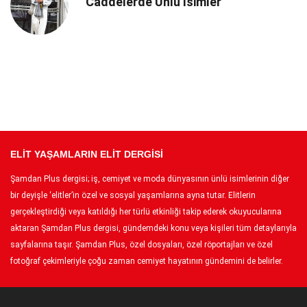
Caddelerde Ünlü İsimler
ELİT YAŞAMLARIN ELİT DERGİSİ
Şamdan Plus dergisi; iş, cemiyet ve moda dünyasının ünlü isimlerinin diğer
bir deyişle ‘elitler’in özel ve sosyal yaşamlarına ayna tutar. Elitlerin
gerçekleştirdiği veya katıldığı her türlü etkinliği takip ederek okuyucularına
aktaran Şamdan Plus dergisi, gündemdeki konu veya kişileri tüm detaylarıyla
sayfalarına taşır. Şamdan Plus, özel dosyaları, özel röportajları ve özel
fotoğraf çekimleriyle çoğu zaman cemiyet hayatının gündemini de belirler.