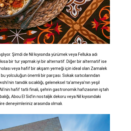
ıyor. Şimdi de Nil kıyısında yürümek veya Felluka adı
sa bir tur yapmak iyi bir alternatif. Diğer bir alternatif ise
molası veya hafif bir akşam yemeği için ideal olan Zamalek
bu yolculuğun önemli bir parçası. Sokak satıcılarından
hi’nin tanıdık sıcaklığı, geleneksel ta’ameya’nın yeşil
i’nin hafif tatlı finali, şehrin gastronomik hafızasının iştah
alığı, Abou El Sid’in nostaljik dekoru veya Nil kıyısındaki
hire deneyimleriniz arasında olmalı.