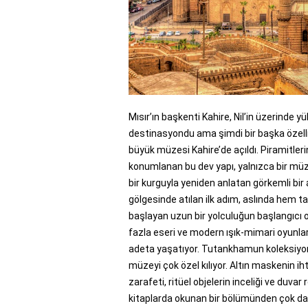
Mısır’ın başkenti Kahire, Nil’in üzerinde y
destinasyondu ama şimdi bir başka özell
büyük müzesi Kahire’de açıldı. Piramitle
konumlanan bu dev yapı, yalnızca bir müze
bir kurguyla yeniden anlatan görkemli bir a
gölgesinde atılan ilk adım, aslında hem t
başlayan uzun bir yolculuğun başlangıcı o
fazla eseri ve modern ışık-mimari oyunlar
adeta yaşatıyor. Tutankhamun koleksiyonu
müzeyi çok özel kılıyor. Altın maskenin i
zarafeti, ritüel objelerin inceliği ve duvar
kitaplarda okunan bir bölümünden çok dah