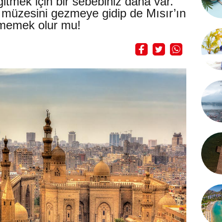
gitmek için bir sebebiniz daha var.
 müzesini gezmeye gidip de Mısır’ın
tmemek olur mu!