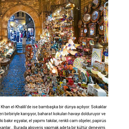
n Khan el-Khalili’de ise bambaşka bir dünya açılıyor. Sokaklar
leri birbiriyle karışıyor, baharat kokuları havayı dolduruyor ve
akır eşyalar, el yapımı takılar, renkli cam objeler, papirüs
kanlar... Burada alışveriş yapmak adeta bir kültür deneyimi.