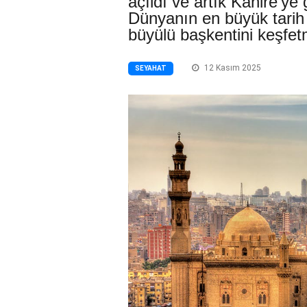
açıldı ve artık Kahire’ye 
Dünyanın en büyük tarih
büyülü başkentini keşfe
12 Kasım 2025
SEYAHAT