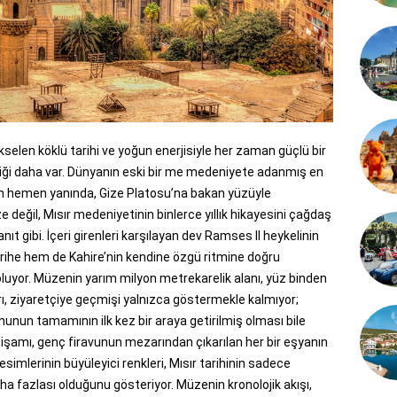
ükselen köklü tarihi ve yoğun enerjisiyle her zaman güçlü bir
iği daha var. Dünyanın eski bir me medeniyete adanmış en
rin hemen yanında, Gize Platosu’na bakan yüzüyle
 değil, Mısır medeniyetinin binlerce yıllık hikayesini çağdaş
nıt gibi. İçeri girenleri karşılayan dev Ramses II heykelinin
arihe hem de Kahire’nin kendine özgü ritmine doğru
luyor. Müzenin yarım milyon metrekarelik alanı, yüz binden
ı, ziyaretçiye geçmişi yalnızca göstermekle kalmıyor;
nun tamamının ilk kez bir araya getirilmiş olması bile
htişamı, genç firavunun mezarından çıkarılan her bir eşyanın
 resimlerinin büyüleyici renkleri, Mısır tarihinin sadece
a fazlası olduğunu gösteriyor. Müzenin kronolojik akışı,