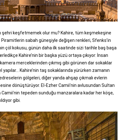
n şehri keşfetmemek olur mu? Kahire, tüm keşmekeşine
 Piramitlerin sabah güneşiyle değişen renkleri, Sfenks’in
nin çöl kokusu, günün daha ilk saatinde sizi tarihle baş başa
erledikçe Kahire’nin bir başka yüzü ortaya çıkıyor: İnsan
ski kamera merceklerinden çıkmış gibi görünen dar sokaklar
apılar... Kahire’nin taş sokaklarında yürürken zamanın
reselerin gölgeleri, diğer yanda ahşap çıkmalı evlerin
hnesine dönüştürüyor. El-Ezher Camii’nin avlusundan Sultan
Camii’nin tepeden sunduğu manzaralara kadar her köşe,
ldıyor gibi.