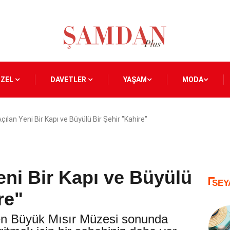
ÖZEL
DAVETLER
YAŞAM
MODA
çılan Yeni Bir Kapı ve Büyülü Bir Şehir "Kahire"
eni Bir Kapı ve Büyülü
SEY
re"
nen Büyük Mısır Müzesi sonunda