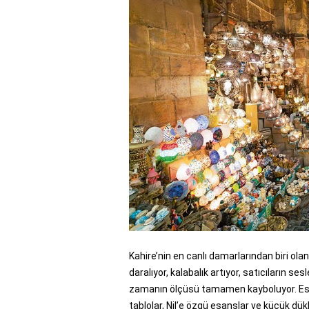
Kahire’nin en canlı damarlarından biri ola
daralıyor, kalabalık artıyor, satıcıların ses
zamanın ölçüsü tamamen kayboluyor. Eski b
tablolar, Nil’e özgü esanslar ve küçük dük