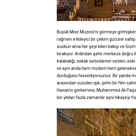
Büyük Mısır Müzesi’ni görmeye gitmişke
rağmen etkileyici bir çekim gücüne sahip.
suskun ama her şeyi bilen bakışı ve Gize’
bırakıyor. Ardından şehir merkeze doğru il
kalabalığı, sokak satıcılarının sesleri, e
ve aynı anda hem modern hem geleneksel y
durduğunu hissediyorsunuz. Bir yanda med
arasından süzülen ışık, şehri bir film sa
Hasan’ın görkemine, Muhammed Ali Paşa 
bin yıldan fazla zamandır aynı hikayeyi fısı