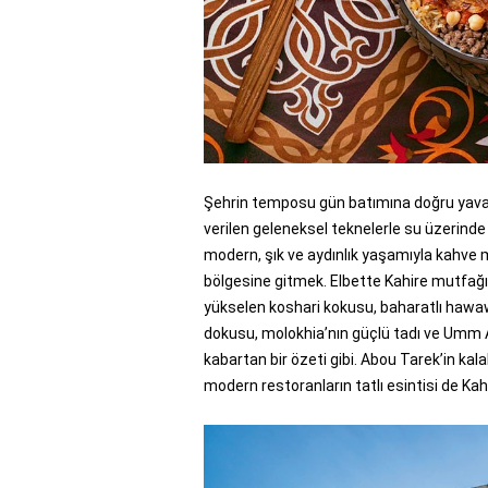
Şehrin temposu gün batımına doğru yavaşl
verilen geleneksel teknelerle su üzerinde kı
modern, şık ve aydınlık yaşamıyla kahve 
bölgesine gitmek. Elbette Kahire mutfağı 
yükselen koshari kokusu, baharatlı hawaws
dokusu, molokhia’nın güçlü tadı ve Umm Al
kabartan bir özeti gibi. Abou Tarek’in kalab
modern restoranların tatlı esintisi de Ka