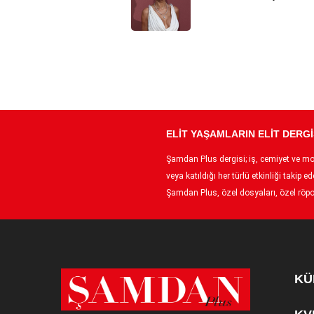
ELİT YAŞAMLARIN ELİT DERGİ
Şamdan Plus dergisi; iş, cemiyet ve moda
veya katıldığı her türlü etkinliği taki
Şamdan Plus, özel dosyaları, özel röpor
KÜ