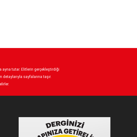
ayna tutar. Elitlerin gerçekleştirdiği
 detaylarıyla sayfalarına taşır.
irler.