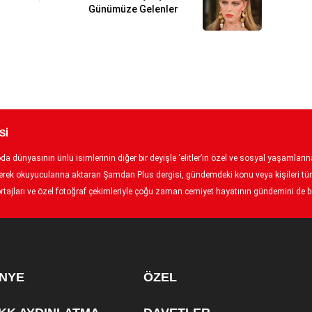
Günümüze Gelenler
Sİ
 dünyasının ünlü isimlerinin diğer bir deyişle ‘elitler’in özel ve sosyal yaşamlarına 
p ederek okuyucularına aktaran Şamdan Plus dergisi, gündemdeki konu veya kişileri tüm
tajları ve özel fotoğraf çekimleriyle çoğu zaman cemiyet hayatının gündemini de bel
NYE
ÖZEL