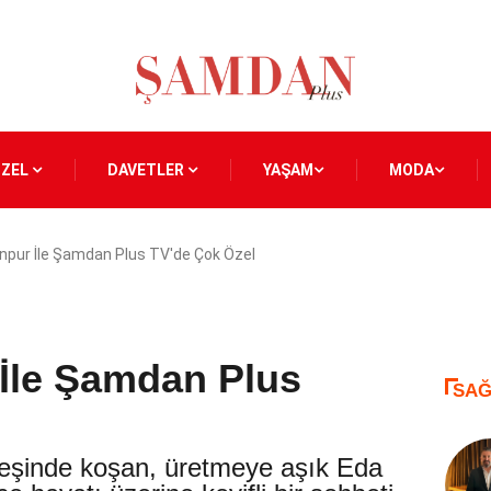
ÖZEL
DAVETLER
YAŞAM
MODA
pur İle Şamdan Plus TV'de Çok Özel
İle Şamdan Plus
SAĞ
peşinde koşan, üretmeye aşık Eda