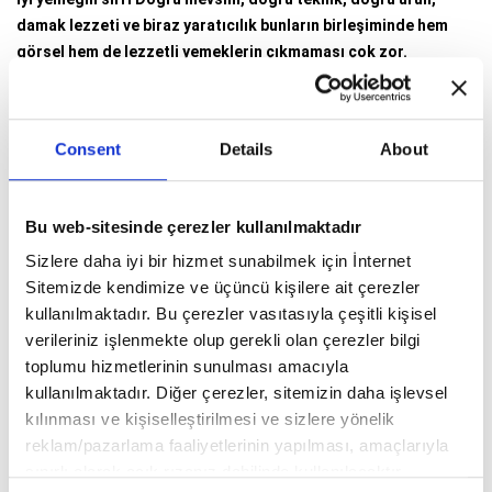
damak lezzeti ve biraz yaratıcılık bunların birleşiminde hem
görsel hem de lezzetli yemeklerin çıkmaması çok zor.
M.T: Hepsi leziz hepsi özel ancak yine de mönülerinizden
“gözbebeğim” dediğiniz yemeğiniz / yemekleriniz nedir?
Consent
Details
About
E.D:
Mönüye yeni ekleyeceğim ‘lamb kushıyakı’ yemeği benim için
çok önemli ve özel. En sevdiğim Türk yemeklerinden olan cağ
kebabından yola çıkarak ve biraz da Asya esintileri ekleyerek
Bu web-sitesinde çerezler kullanılmaktadır
yaptığım bir yemek.
Sizlere daha iyi bir hizmet sunabilmek için İnternet
Sitemizde kendimize ve üçüncü kişilere ait çerezler
kullanılmaktadır. Bu çerezler vasıtasıyla çeşitli kişisel
verileriniz işlenmekte olup gerekli olan çerezler bilgi
toplumu hizmetlerinin sunulması amacıyla
kullanılmaktadır. Diğer çerezler, sitemizin daha işlevsel
kılınması ve kişiselleştirilmesi ve sizlere yönelik
reklam/pazarlama faaliyetlerinin yapılması, amaçlarıyla
sınırlı olarak açık rızanız dahilinde kullanılacaktır.