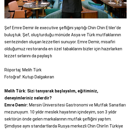
Şef Emre Demir ile executive şefliğini yaptığı Chin Chin Etiler’de
buluştuk. Şef, oluşturduğu mönüde Asya ve Türk mutfaklarının
sentezinden oluşan lezzetleri sunuyor. Emre Demir, misafiri
olduğumuz restoranda en özel tabaklarını bizler için hazırlarken
lezzet sırlarını da paylaştı
Röportaj: Melih Türk
Fotoğraf: Kutup Dalgakıran
Melih Türk: Sizi tanıyarak başlayalım, eğitiminiz,
deneyimleriniz nelerdir?
Emre Demir:
Mersin Üniversitesi Gastronomi ve Mutfak Sanatları
mezunuyum. 10 yıldır meslek hayatının içindeyim, son 3 yıldır
sektörün önde gelen markalarının mutfak şefliğini yaptım.
Şimdiyse aynı standartlarda Rusya merkezli Chin Chin’in Türkiye