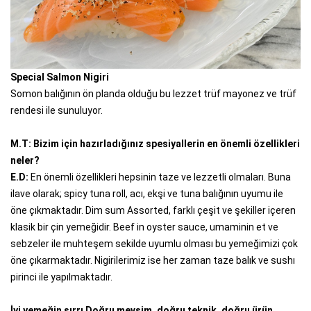
Special Salmon Nigiri
Somon balığının ön planda olduğu bu lezzet trüf mayonez ve trüf
rendesi ile sunuluyor.
M.T: Bizim için hazırladığınız spesiyallerin en önemli özellikleri
neler?
E.D:
En önemli özellikleri hepsinin taze ve lezzetli olmaları. Buna
ilave olarak; spicy tuna roll, acı, ekşi ve tuna balığının uyumu ile
öne çıkmaktadır. Dim sum Assorted, farklı çeşit ve şekiller içeren
klasik bir çin yemeğidir. Beef in oyster sauce, umaminin et ve
sebzeler ile muhteşem sekilde uyumlu olması bu yemeğimizi çok
öne çıkarmaktadır. Nigirilerimiz ise her zaman taze balık ve sushı
pirinci ile yapılmaktadır.
İyi yemeğin sırrı Doğru mevsim, doğru teknik, doğru ürün,