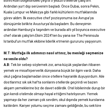
Bonn/Köln bölgesindeki çeşitli 5 yıldızlı otellerde çalıştım.
Ardından yurt dışı serüvenim başladı. Önce Dubai, sonra Pekin,
Kuala Lumpur ve Malezya gibi farklı kültürlerin mutfaklarında
görev aldım. İlk executive chef pozisyonuma ise Avrupa’ya
dönüşümle birlikte Avusturya’da başladım. Bu deneyimin
ardından Hamburg’a taşındım ve burada altı yıl boyunca executive
chef olarak çalıştım.Ekim 2024’ten bu yana ise The Peninsula
Istanbul’un mutfak ekibine liderlik etmenin gururunu yaşıyorum.
M.T: Mutfağa ilk adımınızı nasıl attınız, bu mesleği seçmenize
ne vesile oldu?
A.B:
Tek bir sebep söylemek zor, ama küçük yaşlardan itibaren
yemek ve misafirperverlik dünyasına büyük bir ilgim vardı. Daha
okul çağına başlamadan önce otellere hayranlık duyuyordum. Aile
dostlarımız sık sık hafta sonlarını otellerde geçirirdi ve bazen
akşam yemeklerine biz de davet edilirdik. Otel lobilerinde durup bir
gün kendi otelimde olmayı hayal ettiğimi hatırlıyorum. Yemek
yapmayı da her zaman çok sevdim; okul dışında yemek kurslarına
katılırdım. Kariyer yolumu seçme zamanı geldiğinde, bu sektöre