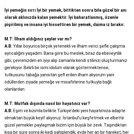
İyi yemeğin sırrı İyi bir yemek, bittikten sonra bile güzel bir anı
olarak aklınızda kalan yemektir. İyi baharatlanmış, özenle
pişirilmiş ve insana iyi hissettiren bir yemek, daima iz bırakır.
M.T: İlham aldığınız şeyler var mı?
A.B:
Yıllar boyunca birçok yetenekli ve ilham verici şefle çalışma
ayrıcalığını yaşadım. Bana göre bu meslek, biraz da ebeveynlik
gibi; çevrenizden en iyiyi alıp zamanla kendi stilinizi oluşturmanız
gerekiyor. Belirli bir ismi idolüm olarak göstermektense,
tutkusunu tabağa yansıtan şefl erden ilham alıyorum yani
ödüllerden ziyade yemeğe ve misafirlerine tutkuyla bağlı
olanlardan.
M.T: Mutfak dışında nasıl bir hayatınız var?
A.B:
Eşim ve kızımla birlikte Türkiye’deki yeni hayatımıza adapte
olmaktan büyük keyif alıyoruz. İstanbul’u keşfetmek ve elbette
güzel yemekler paylaşmak bizim için büyük bir zevk. Taşındıktan
kısa bir süre sonra iki kedi sahiplendik; evde her an bir hareket, her