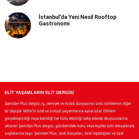
İstanbul’da Yeni Nesil Rooftop
Gastronomi
ELİT YAŞAMLARIN ELİT DERGİSİ
Şamdan Plus dergisi; iş, cemiyet ve moda dünyasının ünlü isimlerinin diğer
bir deyişle ‘elitler’in özel ve sosyal yaşamlarına ayna tutar. Elitlerin
gerçekleştirdiği veya katıldığı her türlü etkinliği takip ederek okuyucularına
aktaran Şamdan Plus dergisi, gündemdeki konu veya kişileri tüm detaylarıyla
sayfalarına taşır. Şamdan Plus, özel dosyaları, özel röportajları ve özel