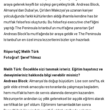
araya gelerek keyifli bir söyleşi gerçekleştirdik. Andreas Block,
Almanya’dan Dubai’ye, Çin’den Malezya’ya uzanan kariyer
yolculuğunda farklı kültürlerden aldığı ilhamla kendine has bir
mutfak felsefesi oluşturdu. Bu felsefeyi executive chef’liğini
yaptığı The Peninsula Istanbul’un mutfağına yansıtan Şef
Andreas Block’la mutfağında bir araya geldik ve The Peninsula
Istanbul’un en özel imza lezzetlerini bizler için hazırladı.
RöportajÇ Melih Türk
Fotoğraf: Şeref Yılmaz
Melih Türk: Öncelikle sizi tanımak isteriz. Eğitim hayatınız ve
deneyimleriniz hakkında bilgi verebilir misiniz?
Andreas Block:
Almanya’da doğup büyüdüm. Lise son sınıfta, ek
gelir elde etmek amacıyla restoranlarda çalışmaya başladım;
hem mutfakta hem de servis alanında deneyim kazandım.
Mezuniyetin ardından üç yıllık geleneksel bir aşçılık eğitimi alarak
sertifikalı bir şef oldum. Eğitimimi tamamladıktan sonra