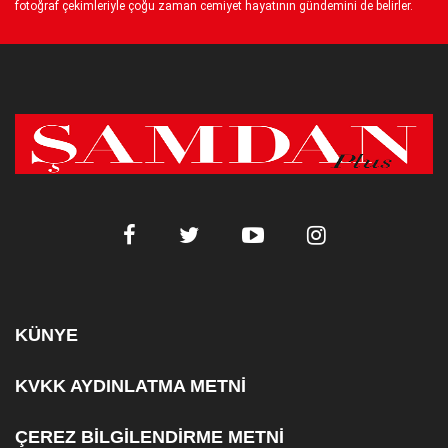
fotoğraf çekimleriyle çoğu zaman cemiyet hayatının gündemini de belirler.
KÜNYE
KVKK AYDINLATMA METNİ
ÇEREZ BİLGİLENDİRME METNİ