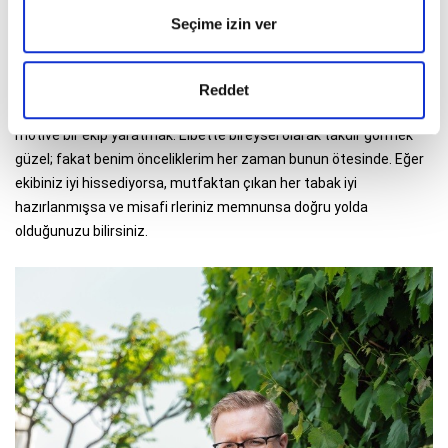
M.T: Sizin için iyi bir şef olmak ne anlama geliyor? Bu açıdan
Seçime izin ver
kendinizi nasıl tanımlarsınız?
A.B:
Benim için iyi bir şef olmak, birçok farklı unsuru ustalıkla
dengeleyebilmek demek. Kusursuz tabaklar sunmak, mali açıdan
Reddet
sürdürülebilir bir mutfak yapısını korumak ve aynı zamanda mutlu,
motive bir ekip yaratmak. Elbette bireysel olarak takdir görmek
güzel; fakat benim önceliklerim her zaman bunun ötesinde. Eğer
ekibiniz iyi hissediyorsa, mutfaktan çıkan her tabak iyi
hazırlanmışsa ve misafi rleriniz memnunsa doğru yolda
olduğunuzu bilirsiniz.