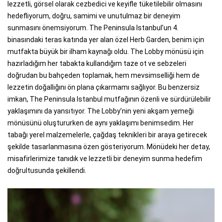
lezzetli, görsel olarak cezbedici ve keyifle tüketilebilir olmasını
hedefliyorum, doğru, samimi ve unutulmaz bir deneyim
sunmasını önemsiyorum. The Peninsula Istanbul’un 4.
binasındaki teras katında yer alan özel Herb Garden, benim için
mutfakta büyük bir ilham kaynağı oldu. The Lobby mönüsü için
hazırladığım her tabakta kullandığım taze ot ve sebzeleri
doğrudan bu bahçeden toplamak, hem mevsimselliği hem de
lezzetin doğallığını ön plana çıkarmamı sağlıyor. Bu benzersiz
imkan, The Peninsula Istanbul mutfağının özenli ve sürdürülebilir
yaklaşımını da yansıtıyor. The Lobby’nin yeni akşam yemeği
mönüsünü oluştururken de aynı yaklaşımı benimsedim. Her
tabağı yerel malzemelerle, çağdaş teknikleri bir araya getirecek
şekilde tasarlanmasına özen gösteriyorum. Mönüdeki her detay,
misafirlerimize tanıdık ve lezzetli bir deneyim sunma hedefim
doğrultusunda şekillendi.