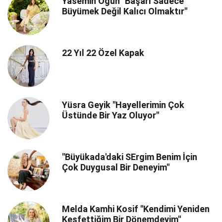
Yasemin Öğün "Başarı Sadece
Büyümek Değil Kalıcı Olmaktır"
22 Yıl 22 Özel Kapak
Yüsra Geyik "Hayellerimin Çok
Üstünde Bir Yaz Oluyor"
"Büyükada'daki SErgim Benim İçin
Çok Duygusal Bir Deneyim"
Melda Kamhi Kosif "Kendimi Yeniden
Keşfettiğim Bir Dönemdeyim"