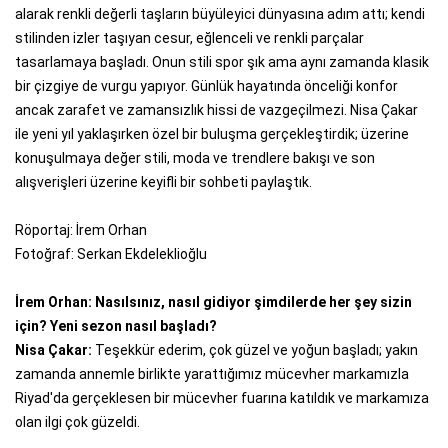
alarak renkli değerli taşların büyüleyici dünyasına adım attı; kendi
stilinden izler taşıyan cesur, eğlenceli ve renkli parçalar
tasarlamaya başladı. Onun stili spor şık ama aynı zamanda klasik
bir çizgiye de vurgu yapıyor. Günlük hayatında önceliği konfor
ancak zarafet ve zamansızlık hissi de vazgeçilmezi. Nisa Çakar
ile yeni yıl yaklaşırken özel bir buluşma gerçekleştirdik; üzerine
konuşulmaya değer stili, moda ve trendlere bakışı ve son
alışverişleri üzerine keyifli bir sohbeti paylaştık.
Röportaj: İrem Orhan
Fotoğraf: Serkan Ekdeleklioğlu
İrem Orhan: Nasılsınız, nasıl gidiyor şimdilerde her şey sizin
için? Yeni sezon nasıl başladı?
Nisa Çakar:
Teşekkür ederim, çok güzel ve yoğun başladı; yakın
zamanda annemle birlikte yarattığımız mücevher markamızla
Riyad'da gerçeklesen bir mücevher fuarına katıldık ve markamıza
olan ilgi çok güzeldi.