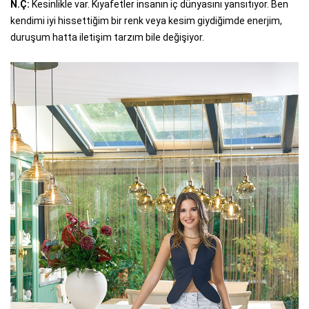
N.Ç:
Kesinlikle var. Kıyafetler insanın iç dünyasını yansıtıyor. Ben
kendimi iyi hissettiğim bir renk veya kesim giydiğimde enerjim,
duruşum hatta iletişim tarzım bile değişiyor.