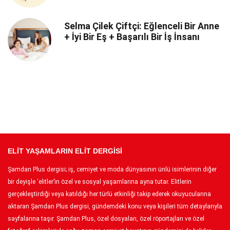
Selma Çilek Çiftçi: Eğlenceli Bir Anne
+ İyi Bir Eş + Başarılı Bir İş İnsanı
ELİT YAŞAMLARIN ELİT DERGİSİ
Şamdan Plus dergisi; iş, cemiyet ve moda dünyasının ünlü isimlerinin diğer
bir deyişle ‘elitler’in özel ve sosyal yaşamlarına ayna tutar. Elitlerin
gerçekleştirdiği veya katıldığı her türlü etkinliği takip ederek okuyucularına
aktaran Şamdan Plus dergisi, gündemdeki konu veya kişileri tüm detaylarıyla
sayfalarına taşır. Şamdan Plus, özel dosyaları, özel röportajları ve özel