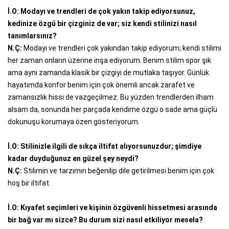
İ.O: Modayı ve trendleri de çok yakın takip ediyorsunuz,
kedinize özgü bir çizginiz de var; siz kendi stilinizi nasıl
tanımlarsınız?
N.Ç:
Modayı ve trendleri çok yakından takip ediyorum; kendi stilimi
her zaman onların üzerine inşa ediyorum. Benim stilim spor şık
ama aynı zamanda klasik bir çizgiyi de mutlaka taşıyor. Günlük
hayatımda konfor benim için çok önemli ancak zarafet ve
zamansızlık hissi de vazgeçilmez. Bu yüzden trendlerden ilham
alsam da, sonunda her parçada kendime özgü o sade ama güçlü
dokunuşu korumaya özen gösteriyorum.
İ.O: Stilinizle ilgili de sıkça iltifat alıyorsunuzdur; şimdiye
kadar duyduğunuz en güzel şey neydi?
N.Ç:
Stilimin ve tarzımın beğenilip dile getirilmesi benim için çok
hoş bir iltifat.
İ.O: Kıyafet seçimleri ve kişinin özgüvenli hissetmesi arasında
bir bağ var mı sizce? Bu durum sizi nasıl etkiliyor mesela?