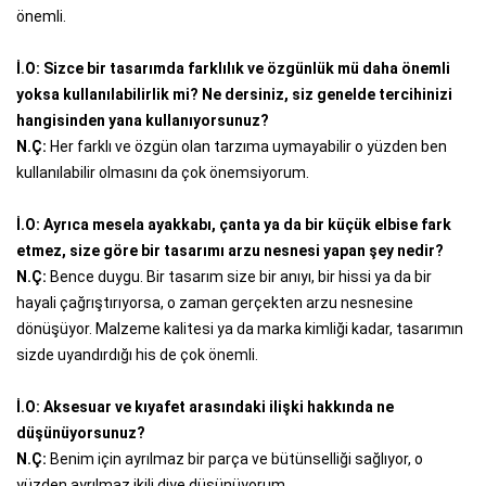
önemli.
İ.O: Sizce bir tasarımda farklılık ve özgünlük mü daha önemli
yoksa kullanılabilirlik mi? Ne dersiniz, siz genelde tercihinizi
hangisinden yana kullanıyorsunuz?
N.Ç:
Her farklı ve özgün olan tarzıma uymayabilir o yüzden ben
kullanılabilir olmasını da çok önemsiyorum.
İ.O: Ayrıca mesela ayakkabı, çanta ya da bir küçük elbise fark
etmez, size göre bir tasarımı arzu nesnesi yapan şey nedir?
N.Ç:
Bence duygu. Bir tasarım size bir anıyı, bir hissi ya da bir
hayali çağrıştırıyorsa, o zaman gerçekten arzu nesnesine
dönüşüyor. Malzeme kalitesi ya da marka kimliği kadar, tasarımın
sizde uyandırdığı his de çok önemli.
İ.O: Aksesuar ve kıyafet arasındaki ilişki hakkında ne
düşünüyorsunuz?
N.Ç:
Benim için ayrılmaz bir parça ve bütünselliği sağlıyor, o
yüzden ayrılmaz ikili diye düşünüyorum.