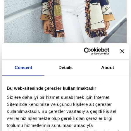
Consent
Details
About
İ:O: Okuyucularımıza tamamen kendilerine ait bir stil yaratmak
ve onu geliştirmek konusunda verebileceğiniz tüyolar olur mu?
N.Ç:
Öncellikle kendinizi tanıyın hangi renkler, kesimler ve dokular
Bu web-sitesinde çerezler kullanılmaktadır
sizi yansıtıyor fark edin. Modayı ilham olarak alın ama birebir takip
Sizlere daha iyi bir hizmet sunabilmek için İnternet
etmeyin. Ve mutlaka sizi anlatan bir imza detayınız olsun. Bu bir
Sitemizde kendimize ve üçüncü kişilere ait çerezler
aksesuar, takı ya da renk olabilir. Stil, kendini bulmanın en keyifli
kullanılmaktadır. Bu çerezler vasıtasıyla çeşitli kişisel
yolu bence.
verileriniz işlenmekte olup gerekli olan çerezler bilgi
toplumu hizmetlerinin sunulması amacıyla
İ.O: Dünyada işlerini en çok beğendiğiniz tasarımcılar kimler?