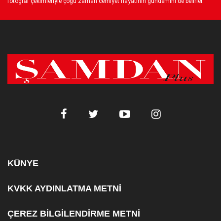
fotoğraf çekimleriyle çoğu zaman cemiyet hayatının gündemini de belirler.
KÜNYE
KVKK AYDINLATMA METNİ
ÇEREZ BİLGİLENDİRME METNİ