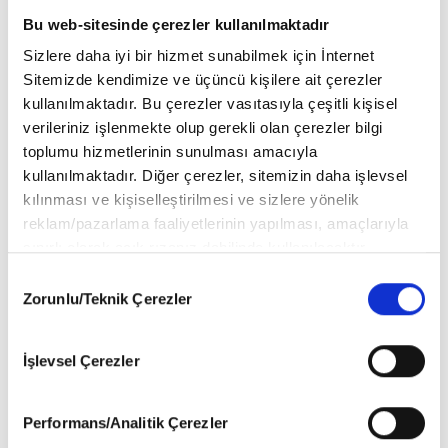
Bu web-sitesinde çerezler kullanılmaktadır
Sizlere daha iyi bir hizmet sunabilmek için İnternet
Sitemizde kendimize ve üçüncü kişilere ait çerezler
kullanılmaktadır. Bu çerezler vasıtasıyla çeşitli kişisel
verileriniz işlenmekte olup gerekli olan çerezler bilgi
toplumu hizmetlerinin sunulması amacıyla
kullanılmaktadır. Diğer çerezler, sitemizin daha işlevsel
kılınması ve kişiselleştirilmesi ve sizlere yönelik
reklam/pazarlama faaliyetlerinin yapılması, amaçlarıyla
sınırlı olarak açık rızanız dahilinde kullanılacaktır.
Çerezlere ilişkin tercihlerinizi aşağıda yer alan panel
Jan Ptacek - Renault Group Türkiye CEO, Dr. Berk Çağdaş - MAİS
Consent
vasıtasıyla belirleyebilirsiniz. Çerezlere ilişkin detaylı bilgi
Zorunlu/Teknik Çerezler
CEO, Lucas Bellieud - MAİS COO, Özlem Kılıçkaya - MAİS İletişim
Selection
için Ayarlar butonuna tıklayabilir,
Çerez Bilgilendirme
Direktörü
Metnimizi
ziyaret edebilirsiniz.
İşlevsel Çerezler
6698 sayılı Kişisel Verilerin Korunması Kanunu uyarınca
hazırlanmış olan İnternet Sitesi Aydınlatma Metnimizi
MAİS A.Ş. Genel Müdürü Dr. Berk Çağdaş,
“Alpine’in MAİS’in yeni
okumak ve sitemizi ziyaretiniz kapsamında
markası olarak Türkiye’ye giriş yapmış olması oldukça gurur verici.
Performans/Analitik Çerezler
gerçekleştirilen veri işleme faaliyetleri ile ilgili daha
Alpine, bildiğimiz otomobil yaklaşımlarından tamamen farklı olan,