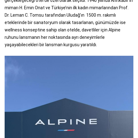
gerçekleşeceği otel de özel olarak seçildi. 1940 yılında Anıtkabir’in
mimarı H. Emin Onat ve Türkiye’nin ilk kadın mimarlarından Prof.
Dr. Leman C. Tomsu tarafından Uludağ’ın 1500 m. rakımlı
eteklerinde bir sanatoryum olarak tasarlanan, günümüzde ise
wellness konseptine sahip olan otelde, davetliler için Alpine
ruhunu lansmanın her noktasında ayrı deneyimlerle
yaşayabilecekleri bir lansman kurgusu yaratıldı.