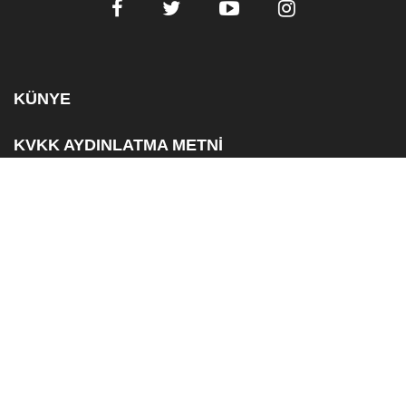
KÜNYE
KVKK AYDINLATMA METNİ
ÇEREZ BİLGİLENDİRME METNİ
ABONELİK
ÖZEL
DAVETLER
YAŞAM