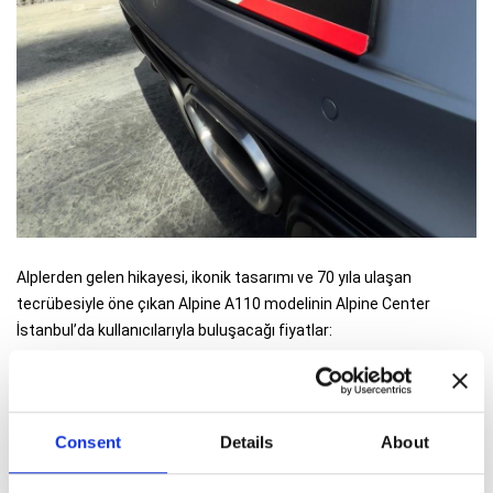
Alplerden gelen hikayesi, ikonik tasarımı ve 70 yıla ulaşan
tecrübesiyle öne çıkan Alpine A110 modelinin Alpine Center
İstanbul’da kullanıcılarıyla buluşacağı fiyatlar:
A110 opsiyonsuz fiyatı 5.900.000 TL
A110 GT opsiyonsuz fiyatı 6.800.000 TL
A110 S opsiyonsuz fiyatı 7.000.000 TL
Consent
Details
About