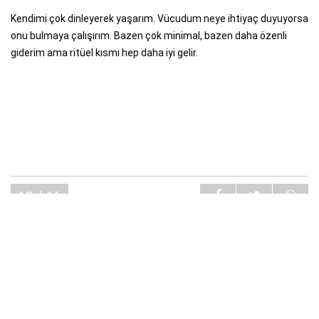
Kendimi çok dinleyerek yaşarım. Vücudum neye ihtiyaç duyuyorsa
onu bulmaya çalışırım. Bazen çok minimal, bazen daha özenli
giderim ama ritüel kısmı hep daha iyi gelir.
12 / 11
Peki Ya Spor? Spor, Hayatınızda Nerede, Neler
Yapıyorsunuz?