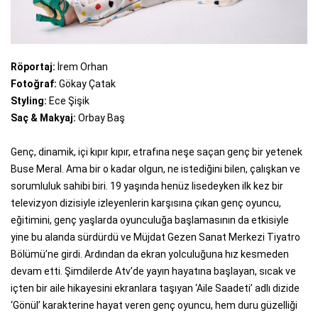
Röportaj:
İrem Orhan
Fotoğraf:
Gökay Çatak
Styling:
Ece Şişik
Saç & Makyaj:
Orbay Baş
Genç, dinamik, içi kıpır kıpır, etrafına neşe saçan genç bir yetenek
Buse Meral. Ama bir o kadar olgun, ne istediğini bilen, çalışkan ve
sorumluluk sahibi biri. 19 yaşında henüz lisedeyken ilk kez bir
televizyon dizisiyle izleyenlerin karşısına çıkan genç oyuncu,
eğitimini, genç yaşlarda oyunculuğa başlamasının da etkisiyle
yine bu alanda sürdürdü ve Müjdat Gezen Sanat Merkezi Tiyatro
Bölümü’ne girdi. Ardından da ekran yolculuğuna hız kesmeden
devam etti. Şimdilerde Atv’de yayın hayatına başlayan, sıcak ve
içten bir aile hikayesini ekranlara taşıyan ‘Aile Saadeti’ adlı dizide
‘Gönül’ karakterine hayat veren genç oyuncu, hem duru güzelliği