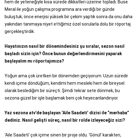
hem de yeteneğiyle kısa sürede dikkatleri üzerine topladı. Buse
Meral ile yoğun çalışma programına ara verdiği bir günde
buluştuk; önce enerjisi yüksek bir çekim yaptık sonra da onu daha
yakından tanımaya niyet ettiğimiz özel sorularla dolu bir röportaj
gerçekleştirdik.
Hayatınızın nasıl bir dönemindesiniz şu sıralar, sezon nasıl
başladı sizin için? Önce bunun değerlendirmesini yaparak
başlayalım mı röportajımıza?
Yoğun ama çok üretken bir dönemden geçiyorum. Uzun süredir
kendi içime döndüğüm, kendimi hem mesleki hem de bireysel
olarak beslediğim bir süreçti. Şimdi tekrar sete dönmek, bu
sezona güzel bir işle başlamak beni çok heyecanlandırıyor.
Yaz sezona atv’de başlayan ‘Aile Saadeti’ dizisi ile “merhaba”
dediniz. Nasıl gelişti süreç, nasıl bir rolde izleyeceğiz sizi?
‘Aile Saadeti’ çok içime sinen bir proje oldu. ‘Gönül’ karakteri,