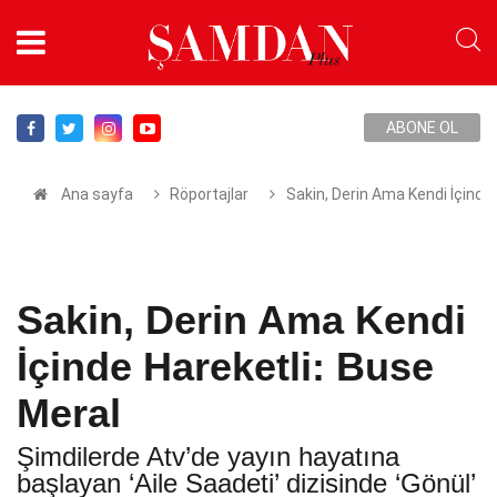
ABONE OL
Ana sayfa
Röportajlar
Sakin, Derin Ama Kendi İçinde
Sakin, Derin Ama Kendi
İçinde Hareketli: Buse
Meral
Şimdilerde Atv’de yayın hayatına
başlayan ‘Aile Saadeti’ dizisinde ‘Gönül’