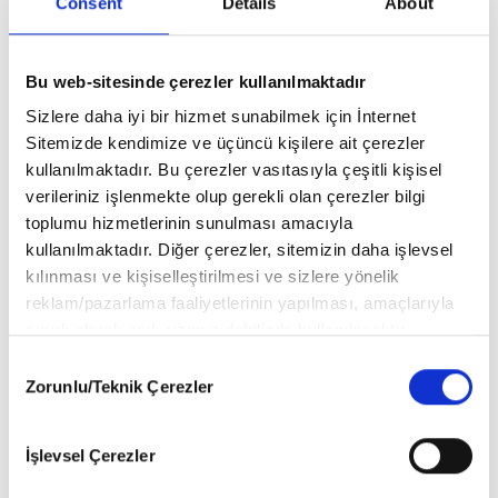
Consent
Details
About
“Şu An Bulunduğum Noktayı Bir Geçiş Evresi
Gibi Görüyorum. Çok Şey Öğrendim Ama Hala
Öğreneceğim Çok Şey Var. Hedefime Ne Kadar
Bu web-sitesinde çerezler kullanılmaktadır
Yakınım Bilmiyorum.”
Sizlere daha iyi bir hizmet sunabilmek için İnternet
Sitemizde kendimize ve üçüncü kişilere ait çerezler
kullanılmaktadır. Bu çerezler vasıtasıyla çeşitli kişisel
verileriniz işlenmekte olup gerekli olan çerezler bilgi
toplumu hizmetlerinin sunulması amacıyla
kullanılmaktadır. Diğer çerezler, sitemizin daha işlevsel
kılınması ve kişiselleştirilmesi ve sizlere yönelik
reklam/pazarlama faaliyetlerinin yapılması, amaçlarıyla
sınırlı olarak açık rızanız dahilinde kullanılacaktır.
Çerezlere ilişkin tercihlerinizi aşağıda yer alan panel
Consent
vasıtasıyla belirleyebilirsiniz. Çerezlere ilişkin detaylı bilgi
Zorunlu/Teknik Çerezler
Selection
için Ayarlar butonuna tıklayabilir,
Çerez Bilgilendirme
Metnimizi
ziyaret edebilirsiniz.
İşlevsel Çerezler
6698 sayılı Kişisel Verilerin Korunması Kanunu uyarınca
hazırlanmış olan İnternet Sitesi Aydınlatma Metnimizi