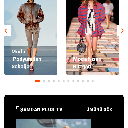
Moda:
"Podyumdan
Moda Nisan
Sokağa"
Rüzgarı
ŞAMDAN PLUS TV
TÜMÜNÜ GÖR