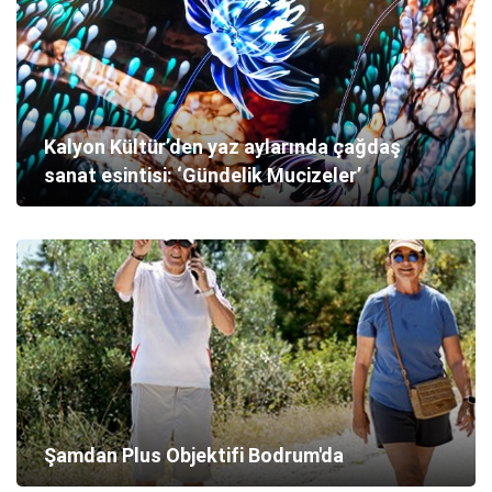
Kalyon Kültür’den yaz aylarında çağdaş
sanat esintisi: ‘Gündelik Mucizeler’
Şamdan Plus Objektifi Bodrum'da