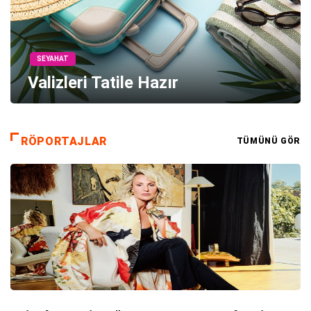
SEYAHAT
Valizleri Tatile Hazır
RÖPORTAJLAR
TÜMÜNÜ GÖR