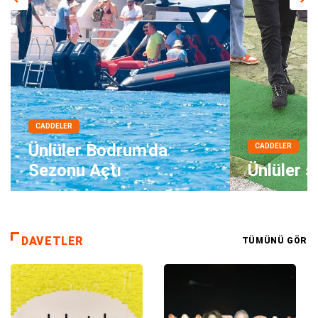
CADDELER
Ünlüler Bodrum'da
CADDELER
Sezonu Açtı
Ünlüler 
DAVETLER
TÜMÜNÜ GÖR