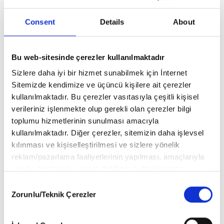
Consent
Details
About
22 MAYIS - 21 HAZIRAN
İKİZLER
Bu web-sitesinde çerezler kullanılmaktadır
Sizlere daha iyi bir hizmet sunabilmek için İnternet
Sitemizde kendimize ve üçüncü kişilere ait çerezler
22 HAZIRAN - 23 TEMMUZ
kullanılmaktadır. Bu çerezler vasıtasıyla çeşitli kişisel
YENGEÇ
verileriniz işlenmekte olup gerekli olan çerezler bilgi
toplumu hizmetlerinin sunulması amacıyla
kullanılmaktadır. Diğer çerezler, sitemizin daha işlevsel
24 TEMMUZ - 21 AĞUSTOS
kılınması ve kişiselleştirilmesi ve sizlere yönelik
ASLAN
reklam/pazarlama faaliyetlerinin yapılması, amaçlarıyla
sınırlı olarak açık rızanız dahilinde kullanılacaktır.
Çerezlere ilişkin tercihlerinizi aşağıda yer alan panel
Consent
vasıtasıyla belirleyebilirsiniz. Çerezlere ilişkin detaylı bilgi
22 AĞUSTOS - 23 EYLÜL
Zorunlu/Teknik Çerezler
Selection
BAŞAK
için Ayarlar butonuna tıklayabilir,
Çerez Bilgilendirme
Metnimizi
ziyaret edebilirsiniz.