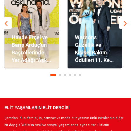
Hande Erçel ve
Watsons
Barış Arduç'un
Güzellik ve
Başrollerinde
Kişisel Bakım
Yer Adlığı "Aşkı
Ödülleri 11. Kez
Hatırla" Dizisinin
Sahiplerini
Galası
Buldu!
Gerçekleşti
ELİT YAŞAMLARIN ELİT DERGİSİ
Şamdan Plus dergisi; iş, cemiyet ve moda dünyasının ünlü isimlerinin diğer
bir deyişle ‘elitler’in özel ve sosyal yaşamlarına ayna tutar. Elitlerin