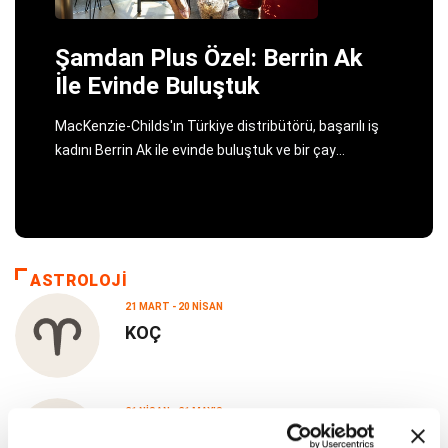
Şamdan Plus Özel: Berrin Ak
İle Evinde Buluştuk
MacKenzie-Childs'ın Türkiye distribütörü, başarılı iş
kadını Berrin Ak ile evinde buluştuk ve bir çay
saatinde keyifli bir sohbeti paylaştık..
ASTROLOJİ
21 MART - 20 NISAN
KOÇ
21 NISAN - 21 MAYIS
BOĞA